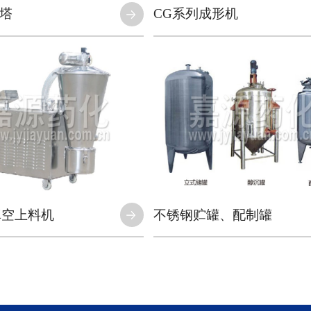
塔
CG系列成形机
Ⅲ真空上料机
不锈钢贮罐、配制罐