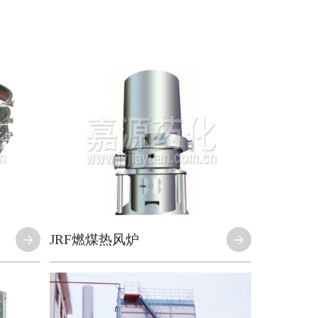
JRF燃煤热风炉