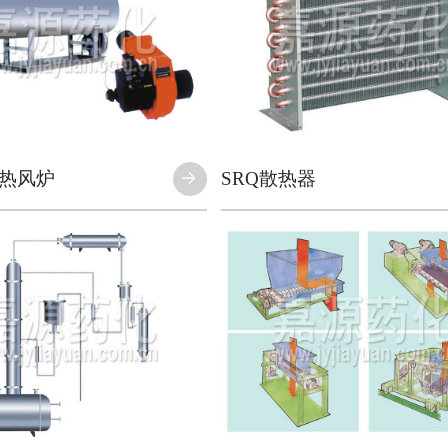
油热风炉
SRQ散热器