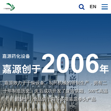
EN
嘉源致力于干燥设备、制药机械的研制生产，拥有二
十年制造历史。先后成功开发了旋转烘箱、
500℃高温
煅烧炉、食品烘干箱等多项嘉源拳头产品