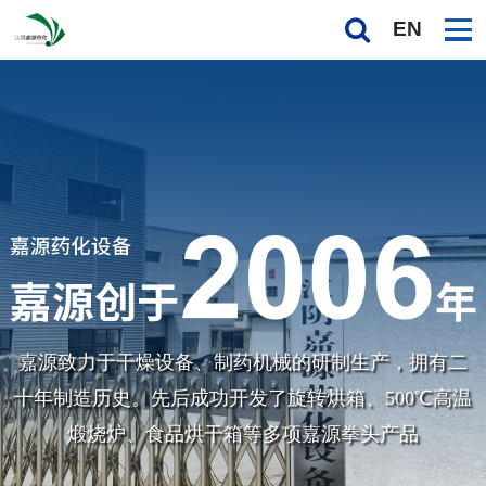
EN
嘉源致力于干燥设备、制药机械的研制生产，拥有二
十年制造历史。先后成功开发了旋转烘箱、
500℃高温
煅烧炉、食品烘干箱等多项嘉源拳头产品