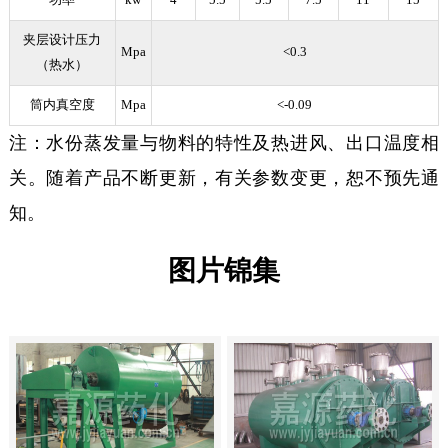
功率
kw
4
5.5
5.5
7.5
11
15
夹层设计压力
Mpa
<0.3
（热水）
筒内真空度
Mpa
<-0.09
注：水份蒸发量与物料的特性及热进风、出口温度相
关。随着产品不断更新，有关参数变更，恕不预先通
知。
图片锦集