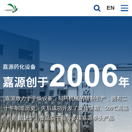
EN
嘉源致力于干燥设备、制药机械的研制生产，拥有二
十年制造历史。先后成功开发了旋转烘箱、
500℃高温
煅烧炉、食品烘干箱等多项嘉源拳头产品