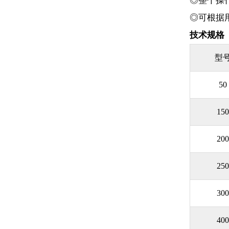
◎整个操
◎可根据
技术规格
型
50
15
20
25
30
40