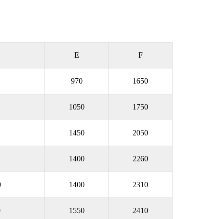
E
F
970
1650
1050
1750
1450
2050
1400
2260
0
1400
2310
0
1550
2410