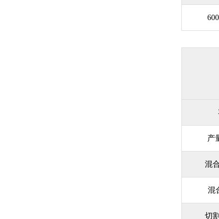
60
产量
混合
混
切割